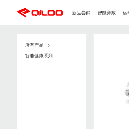
新品尝鲜
智能穿戴
运
出行应用
健康应用
所有产品
购物流程
支付方式
潮流趋势
智能健康系列
新品上市
智能
儿童专区
婴童
智能、呵护、健康
守护
智能健康系列
新用户注册
支付支持
成人专区
奇鹭智能新品
热门新品
鞋类
解决方案
下单流程
发票问题
男子新品
服装
配饰专区
订单查询
女子新品
女生区
儿童新品
新闻中心
智能发热鞋