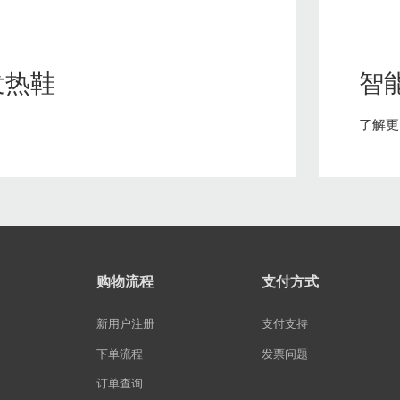
智能定位宝
石墨烯护眼仪
智能防丢器
石墨烯眼罩
发热鞋
智
智能看护鞋
石墨烯面部美容仪
了解更
石墨烯护颈
石墨烯发热围巾
石墨烯暖手宝
购物流程
支付方式
石墨烯暖宫宝
新用户注册
支付支持
石墨烯护膝
下单流程
发票问题
订单查询