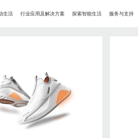
动生活
行业应用及解决方案
探索智能生活
服务与支持
物流配送
退换货服务
联系我们
安全系列
尖货专区
石墨烯系列
中大童
青少年
、安全、安心
呵护、健康、绿色
发货时间
退款方式
联系我们
奇鹭智能app专属尖货
鞋类
鞋类
合作快递公司
退换货政策
服装
服装
运费说明
退换货流程
智能定位宝
石墨烯护眼仪