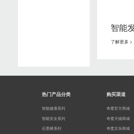
智能发热鞋
安全出行方案
奇鹭为您设计了安全出行的解决方案，让您在出行、旅行途中，时刻得到保护
智能按摩鞋
智能
了解更多 >
热门产品分类
购买渠道
智能健康系列
奇鹭官方商城
智能安全系列
奇鹭天猫商城
石墨烯系列
奇鹭京东商城