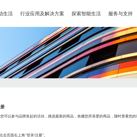
动生活
行业应用及解决方案
探索智能生活
服务与支持
物流配送
退换货服务
联系我们
安全系列
尖货专区
石墨烯系列
中大童
青少年
、安全、安心
呵护、健康、绿色
发货时间
退款方式
联系我们
奇鹭智能app专属尖货
鞋类
鞋类
合作快递公司
退换货政策
服装
服装
运费说明
退换货流程
注册
，您可以参与品牌发起的活动，挑选最新的商品，收藏您所喜爱的商品，随时查看您的
智能定位宝
石墨烯护眼仪
点击页面右上角“登录/注册”。