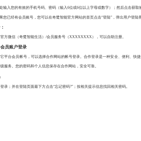
智能定位宝
石墨烯护眼仪
示处输入您的有效的手机号码、密码（输入6位或6位以上字母或数字）；然后点击获取
果您已经有会员账号，您可以在奇鹭智能官方网站的首页点击“登陆”，弹出用户登陆
智能防丢器
石墨烯眼罩
册：
智能看护鞋
石墨烯面部美容仪
官方微信（奇鹭智能生活）/会员服务号（XXXXXXXX），可以自助注册。
台会员账户登录
石墨烯护颈
其它平台会员帐号，可以选择合作网站的帐号登录。合作登录是一种安全、便利、快捷
等级服务。您的密码和个人信息保存在合作网站，安全可靠。
石墨烯发热围巾
码
石墨烯暖手宝
择登录；并在登陆页面最下方点击
“忘记密码?”；按相关提示信息找回相关密码。
石墨烯暖宫宝
石墨烯护膝