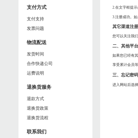
智能发热鞋
支付方式
安全出行方案
2.在文字框提
奇鹭为您设计了安全出行的解决方案，让您在出行、旅行途中，时刻得到保护
3.
注册成功。如
支付支持
智能按摩鞋
其它渠道注
发票问题
您可以关注我们
物流配送
二、其他平
发货时间
如果您已经有
合作快递公司
享受累计会员
运费说明
三、忘记密
进入网站后选
退换货服务
退款方式
退换货政策
退换货流程
联系我们