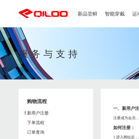
新品尝鲜
智能穿戴
运
出行应用
健康应用
购物流程
支付方式
服务与支持
潮流趋势
智能健康系列
新品上市
智能
儿童专区
婴童
智能、呵护、健康
守护
新用户注册
支付支持
成人专区
奇鹭智能新品
热门新品
鞋类
解决方案
下单流程
发票问题
男子新品
服装
配饰专区
订单查询
女子新品
女生区
儿童新品
购物流程
一、新用户
新用户注册
新闻中心
注册成为会员
下单流程
智能发热鞋
如何注册：
订单查询
1.进入网站后，