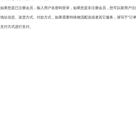
智能定位宝
石墨烯护眼仪
：如果您是已注册会员，输入用户名密码登录，如果您是非注册会员，您可以新用户注
写地址信息、送货方式、付款方式，如果需要特殊物流配送或者其它服务，请写于
“订
智能防丢器
石墨烯眼罩
择支付方式进行支付。
智能看护鞋
石墨烯面部美容仪
石墨烯护颈
石墨烯发热围巾
石墨烯暖手宝
石墨烯暖宫宝
石墨烯护膝