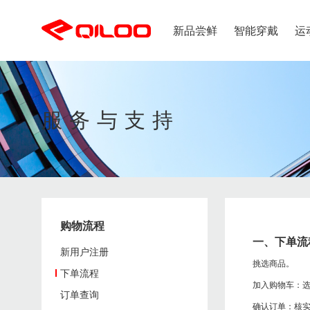
新品尝鲜
智能穿戴
运
出行应用
健康应用
购物流程
支付方式
服务与支持
潮流趋势
智能健康系列
新品上市
智能
儿童专区
婴童
智能、呵护、健康
守护
新用户注册
支付支持
成人专区
奇鹭智能新品
热门新品
鞋类
解决方案
下单流程
发票问题
男子新品
服装
配饰专区
订单查询
女子新品
女生区
儿童新品
购物流程
一、下单流
新用户注册
新闻中心
挑选商品。
下单流程
智能发热鞋
加入购物车：
订单查询
确认订单：核