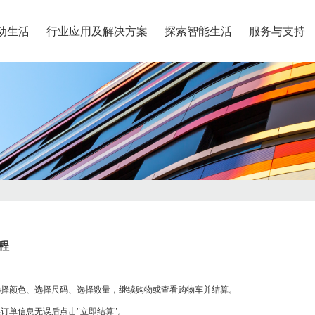
动生活
行业应用及解决方案
探索智能生活
服务与支持
物流配送
退换货服务
联系我们
安全系列
尖货专区
石墨烯系列
中大童
青少年
、安全、安心
呵护、健康、绿色
发货时间
退款方式
联系我们
奇鹭智能app专属尖货
鞋类
鞋类
合作快递公司
退换货政策
服装
服装
运费说明
退换货流程
程
智能定位宝
石墨烯护眼仪
选择颜色、选择尺码、选择数量，继续购物或查看购物车并结算。
实订单信息无误后点击
"立即结算"。